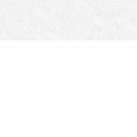
Адрес:
г. Ставрополь ул. Пржевальского, 10А
Телефоны:
+7 (8652) 67-90-67
+7 968 267-90-67
Все права на материалы, находящиеся на сайте, охраняются