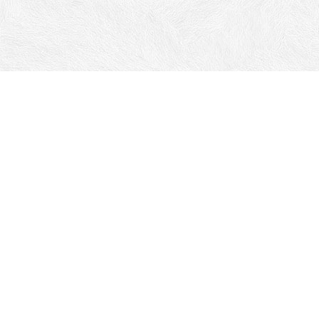
Адрес:
г. Ставрополь ул. Пржевальского, 10А