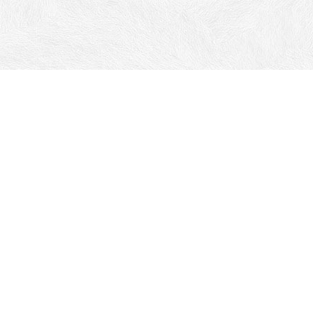
Телефоны:
+7 (8652) 67-90-67
+7 968 267-90-67