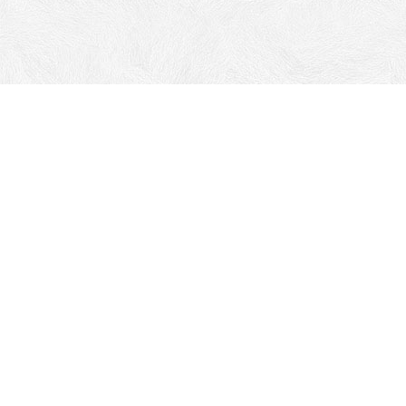
Адрес:
г. Ставрополь ул. Пржевальского, 10А