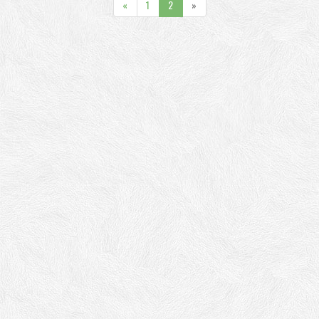
«
1
2
»