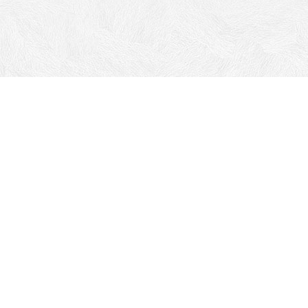
Адрес:
г. Ставрополь ул. Пржевальского, 10А
Телефоны:
+7 (8652) 67-90-67
+7 968 267-90-67
Все права на материалы, находящиеся на сайте, охраняются
в соответствии с законодательством РФ.