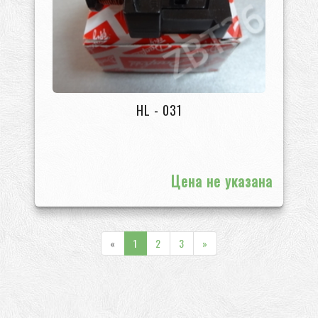
HL - 031
Цена не указана
«
1
2
3
»