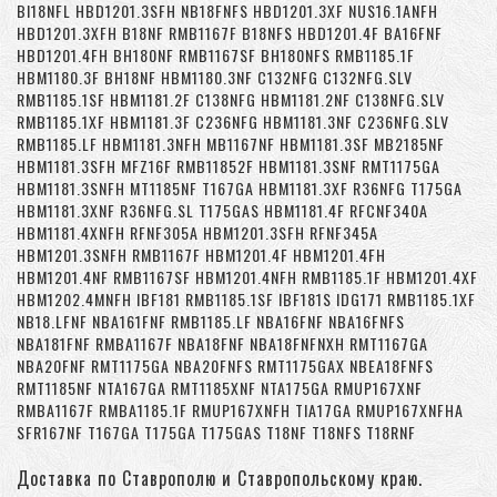
BI18NFL HBD1201.3SFH NB18FNFS HBD1201.3XF NUS16.1ANFH
HBD1201.3XFH B18NF RMB1167F B18NFS HBD1201.4F BA16FNF
HBD1201.4FH BH180NF RMB1167SF BH180NFS RMB1185.1F
HBM1180.3F BH18NF HBM1180.3NF C132NFG C132NFG.SLV
RMB1185.1SF HBM1181.2F C138NFG HBM1181.2NF C138NFG.SLV
RMB1185.1XF HBM1181.3F C236NFG HBM1181.3NF C236NFG.SLV
RMB1185.LF HBM1181.3NFH MB1167NF HBM1181.3SF MB2185NF
HBM1181.3SFH MFZ16F RMB11852F HBM1181.3SNF RMT1175GA
HBM1181.3SNFH MT1185NF T167GA HBM1181.3XF R36NFG T175GA
HBM1181.3XNF R36NFG.SL T175GAS HBM1181.4F RFCNF340A
HBM1181.4XNFH RFNF305A HBM1201.3SFH RFNF345A
HBM1201.3SNFH RMB1167F HBM1201.4F HBM1201.4FH
HBM1201.4NF RMB1167SF HBM1201.4NFH RMB1185.1F HBM1201.4XF
HBM1202.4MNFH IBF181 RMB1185.1SF IBF181S IDG171 RMB1185.1XF
NB18.LFNF NBA161FNF RMB1185.LF NBA16FNF NBA16FNFS
NBA181FNF RMBA1167F NBA18FNF NBA18FNFNXH RMT1167GA
NBA20FNF RMT1175GA NBA20FNFS RMT1175GAX NBEA18FNFS
RMT1185NF NTA167GA RMT1185XNF NTA175GA RMUP167XNF
RMBA1167F RMBA1185.1F RMUP167XNFH TIA17GA RMUP167XNFHA
SFR167NF T167GA T175GA T175GAS T18NF T18NFS T18RNF
Доставка по Ставрополю и Ставропольскому краю.