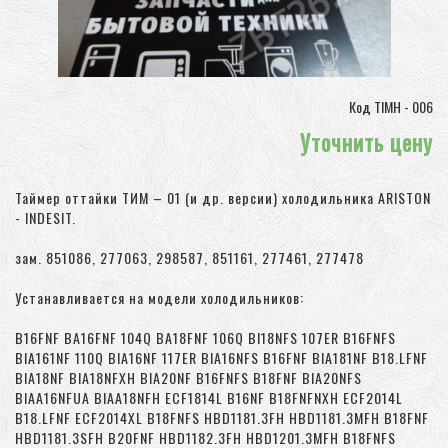
Код TIMH - 006
Уточнить цену
Таймер оттайки ТИМ – 01 (и др. версии) холодильника ARISTON
- INDESIT.
зам. 851086, 277063, 298587, 851161, 277461, 277478
Устанавливается на модели холодильников:
B16FNF BA16FNF 104Q BA18FNF 106Q BI18NFS 107ER B16FNFS
BIA161NF 110Q BIA16NF 117ER BIA16NFS B16FNF BIA181NF B18.LFNF
BIA18NF BIA18NFXH BIA20NF B16FNFS B18FNF BIA20NFS
BIAA16NFUA BIAA18NFH ECF1814L B16NF B18FNFNXH ECF2014L
B18.LFNF ECF2014XL B18FNFS HBD1181.3FH HBD1181.3MFH B18FNF
HBD1181.3SFH B20FNF HBD1182.3FH HBD1201.3MFH B18FNFS