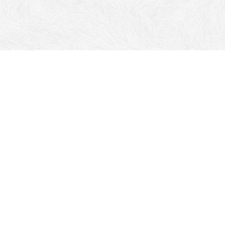
Телефоны:
+7 (8652) 67-90-67
+7 968 267-90-67