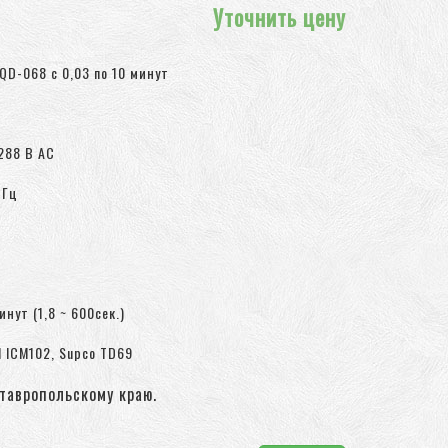
Уточнить цену
QD-068 с 0,03 по 10 минут
288 В AC
 Гц
нут (1,8 ~ 600сек.)
M ICM102, Supco TD69
тавропольскому краю.