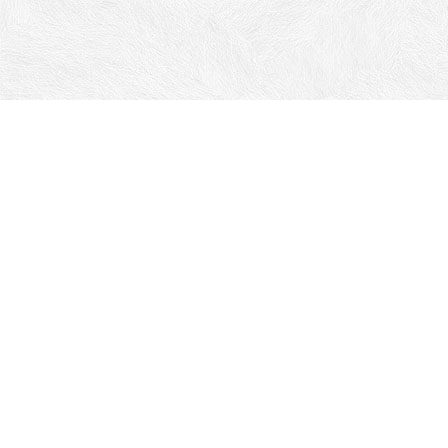
Адрес:
г. Ставрополь ул. Пржевальского, 10А